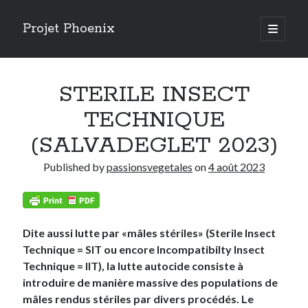
Projet Phoenix
open
primary
Sidebar
menu
Articles récents
STERILE INSECT
RISQUE DE CHUTES DE PALMIERS
AMERIQUE DU SUD 2024
TECHNIQUE
Risques phytosanitaires et logiques d’acteurs
(SALVADEGLET 2023)
RENDEZ VOUS AUX JARDINS 2024
ESPECES INVASIVES (MNHN 2023)
Published by
passionsvegetales
on
4 août 2023
LUTTE PAR INJECTION (ARECAP 2023)
STERILE INSECT TECHNIQUE (SALVADEGLET 2023)
BIOCONTROLE (SAUVONS NOS PALMIERS 2023)
CHAMPIGNONS ENTOMOPATHOGENES
Dite aussi lutte par «mâles stériles» (Sterile Insect
ETAT DE LA LUTTE 2022
Technique = SIT ou encore Incompatibilty Insect
Technique = IIT), la lutte autocide consiste à
introduire de manière massive des populations de
mâles rendus stériles par divers procédés. Le