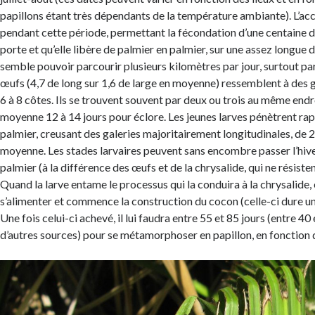
papillons étant très dépendants de la température ambiante). L’ac
pendant cette période, permettant la fécondation d’une centaine d
porte et qu’elle libère de palmier en palmier, sur une assez longue d
semble pouvoir parcourir plusieurs kilomètres par jour, surtout par
œufs (4,7 de long sur 1,6 de large en moyenne) ressemblent à des 
6 à 8 côtes. Ils se trouvent souvent par deux ou trois au même endro
moyenne 12 à 14 jours pour éclore. Les jeunes larves pénètrent ra
palmier, creusant des galeries majoritairement longitudinales, de 
moyenne. Les stades larvaires peuvent sans encombre passer l’hiver
palmier (à la différence des œufs et de la chrysalide, qui ne résiste
Quand la larve entame le processus qui la conduira à la chrysalide, 
s’alimenter et commence la construction du cocon (celle-ci dure un
Une fois celui-ci achevé, il lui faudra entre 55 et 85 jours (entre 40
d’autres sources) pour se métamorphoser en papillon, en fonction 