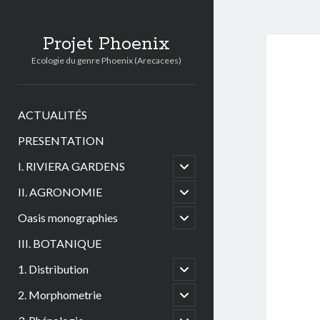
Projet Phoenix
Ecologie du genre Phoenix (Arecacees)
ACTUALITÉS
PRESENTATION
open
I. RIVIERA GARDENS
child
menu
open
II. AGRONOMIE
child
menu
open
Oasis monographies
child
menu
III. BOTANIQUE
open
1. Distribution
child
menu
open
2. Morphometrie
child
menu
open