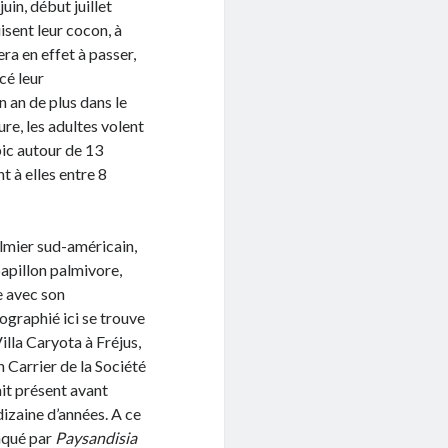
juin, début juillet
isent leur cocon, à
era en effet à passer,
cé leur
 an de plus dans le
re, les adultes volent
pic autour de 13
t à elles entre 8
almier sud-américain,
papillon palmivore,
e avec son
ographié ici se trouve
illa Caryota à Fréjus,
 Carrier de la Société
it présent avant
 dizaine d’années. A ce
taqué par
Paysandisia