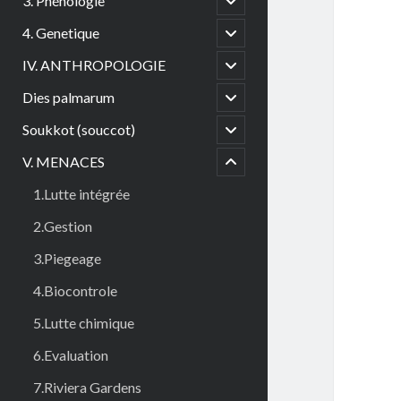
3. Phénologie
child
menu
open
4. Genetique
child
menu
open
IV. ANTHROPOLOGIE
child
menu
open
Dies palmarum
child
menu
open
Soukkot (souccot)
menu
child
child
menu
V. MENACES
open
1.Lutte intégrée
2.Gestion
3.Piegeage
4.Biocontrole
5.Lutte chimique
6.Evaluation
7.Riviera Gardens