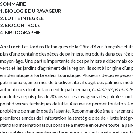
SOMMAIRE
1. BIOLOGIE DU RAVAGEUR
2. LUTTE INTÉGRÉE
3. BIOCONTROLE
4. BIBLIOGRAPHIE
Abstract
. Les Jardins Botaniques de la Côte d’Azur française et i
plus d’une centaine d’espèces de palmiers, introduits dans ces régio
moyen-âge. Une partie importante de ces palmiers a désormais co
verts et les jardins d’agrément de la région. Ils sont à l’origine d’u
emblématique à forte valeur touristique. Plusieurs de ces espèces 
patrimoniale, en termes de biodiversité : il s’agit des palmiers mé
autochtones dont notamment le palmier nain,
Chamaerops humili
conduites depuis plus de 30 ans sur les ravageurs des palmiers ont
point diverses techniques de lutte. Aucune, ne permet toutefois à el
problème de manière satisfaisante. Recommandée (mais rarement 
premières années de l’infestation, la stratégie dite de « lutte intég
standard international qui consiste à mettre en œuvre toute la pa
disponibles, dans une démarche intégrative, participative et réacti