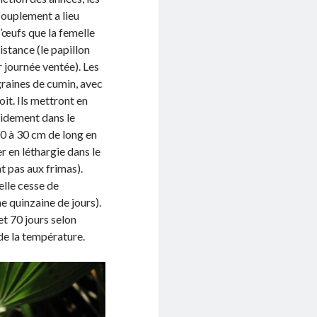
couplement a lieu
’œufs que la femelle
istance (le papillon
 journée ventée). Les
graines de cumin, avec
it. Ils mettront en
pidement dans le
20 à 30 cm de long en
 en léthargie dans le
nt pas aux frimas).
elle cesse de
e quinzaine de jours).
 et 70 jours selon
de la température.