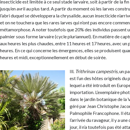
insecticide est limitée à ce seul stade larvaire, soit à partir de la fin 
jusqu’en avril au plus tard. A partir du moment où les larves constru
l’abri duquel se développera la chrysalide, aucun insecticide n’arriv
et on ne touchera que les rares larves qui n’ont pas encore commen
métamorphose. A noter toutefois que 20% des individus passent un
palmier sous forme larvaire (cycle pluriannuel). En matière de captu
aux heures les plus chaudes, entre 11 heures et 17 heures, avec un 
heures. En ce qui concerne les émergences, elles se produisent quan
heures et midi, exceptionnellement en début de soirée.
Ill.
Trithrinax campestris
, un p
est l’un des hôtes originels du 
lequel a été introduit en Europ
importation. L’exemplaire phot
dans le jardin botanique de la V
géré par Jean Christophe Jacon
Palmophile Francophone. Il éta
l’arrivée du ravageur, il y a une
jour, il n’a toutefois pas été at