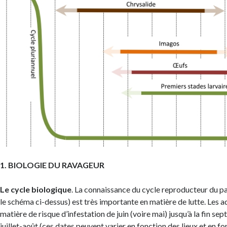
1. BIOLOGIE DU RAVAGEUR
Le cycle biologique
. La connaissance du cycle reproducteur du pa
le schéma ci-dessus) est très importante en matière de lutte. Les ad
matière de risque d’infestation de juin (voire mai) jusqu’à la fin se
juillet-août (ces dates peuvent varier en fonction des lieux et en fo