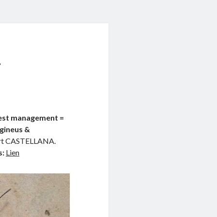
a
 pest management =
ugineus &
ert CASTELLANA.
s:
Lien