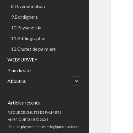
8.Diversification
9.Bordighera
10.Paysandisia
11.Bibliographie
12.Chutes de palmiers
WEBSURWEY
Plan du site
open
About us
child
menu
Sidebar
Articles récents
RISQUE DE CHUTES DE PALMIERS
AMERIQUE DU SUD 2024
Risques phytosanitaires et logiques d’acteurs