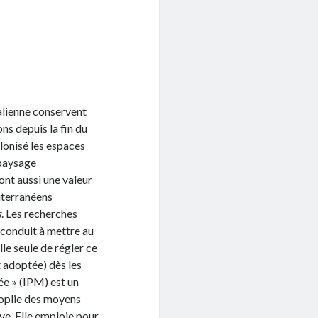
talienne conservent
ns depuis la fin du
lonisé les espaces
n paysage
ont aussi une valeur
diterranéens
s
. Les recherches
 conduit à mettre au
le seule de régler ce
adoptée) dès les
rée » (IPM) est un
noplie des moyens
ve. Elle emploie pour