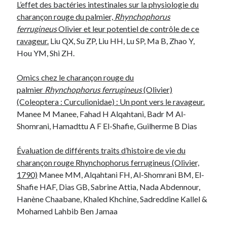
L’effet des bactéries intestinales sur la physiologie du
charançon rouge du palmier,
Rhynchophorus
ferrugineus
Olivier et leur potentiel de contrôle de ce
ravageur.
Liu QX, Su ZP, Liu HH, Lu SP, Ma B, Zhao Y,
Hou YM, Shi ZH.
Omics chez le charançon rouge du
palmier
Rhynchophorus ferrugineus
(Olivier)
(Coleoptera : Curculionidae) : Un pont vers le ravageur.
Manee M Manee, Fahad H Alqahtani, Badr M Al-
Shomrani, Hamadttu A F El-Shafie, Guilherme B Dias
Évaluation de différents traits d’histoire de vie du
charançon rouge Rhynchophorus ferrugineus (Olivier,
1790)
Manee MM, Alqahtani FH, Al-Shomrani BM, El-
Shafie HAF, Dias GB, Sabrine Attia, Nada Abdennour,
Hanène Chaabane, Khaled Khchine, Sadreddine Kallel &
Mohamed Lahbib Ben Jamaa