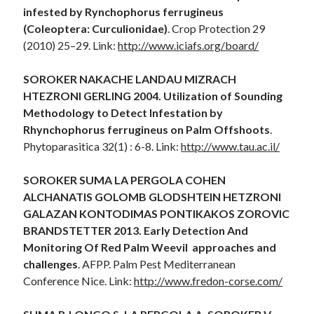
infested by Rynchophorus ferrugineus
(Coleoptera: Curculionidae)
. Crop Protection 29
(2010) 25–29. Link:
http://www.iciafs.org/board/
SOROKER NAKACHE LANDAU MIZRACH
HTEZRONI GERLING 2004. Utilization of Sounding
Methodology to Detect Infestation by
Rhynchophorus ferrugineus on Palm Offshoots
.
Phytoparasitica 32(1) : 6-8. Link:
http://www.tau.ac.il/
SOROKER SUMA LA PERGOLA COHEN
ALCHANATIS GOLOMB GLODSHTEIN HETZRONI
GALAZAN KONTODIMAS PONTIKAKOS ZOROVIC
BRANDSTETTER 2013. Early Detection And
Monitoring Of Red Palm Weevil approaches and
challenges
. AFPP. Palm Pest Mediterranean
Conference Nice. Link:
http://www.fredon-corse.com/