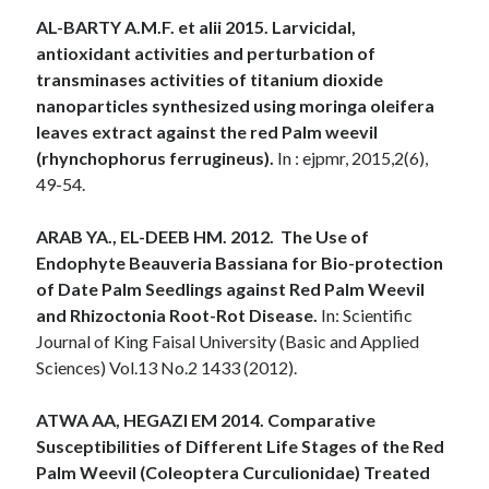
AL-BARTY A.M.F. et alii 2015. Larvicidal,
antioxidant activities and perturbation of
transminases activities of titanium dioxide
nanoparticles synthesized using moringa oleifera
leaves extract against the red Palm weevil
(rhynchophorus ferrugineus).
In : ejpmr, 2015,2(6),
49-54.
ARAB YA., EL-DEEB HM. 2012. The Use of
Endophyte Beauveria Bassiana for Bio-protection
of Date Palm Seedlings against Red Palm Weevil
and Rhizoctonia Root-Rot Disease.
In: Scientific
Journal of King Faisal University (Basic and Applied
Sciences) Vol.13 No.2 1433 (2012).
ATWA AA, HEGAZI EM 2014. Comparative
Susceptibilities of Different Life Stages of the Red
Palm Weevil (Coleoptera Curculionidae) Treated