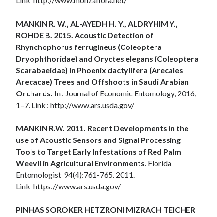
Link:
http://www.monzaflora.net/
MANKIN R. W., AL-AYEDH H. Y., ALDRYHIM Y.,
ROHDE B. 2015. Acoustic Detection of
Rhynchophorus ferrugineus (Coleoptera
Dryophthoridae) and Oryctes elegans (Coleoptera
Scarabaeidae) in Phoenix dactylifera (Arecales
Arecacae) Trees and Offshoots in Saudi Arabian
Orchards.
In : Journal of Economic Entomology, 2016,
1–7. Link :
http://www.ars.usda.gov/
MANKIN R.W. 2011. Recent Developments in the
use of Acoustic Sensors and Signal Processing
Tools to Target Early Infestations of Red Palm
Weevil in Agricultural Environments
. Florida
Entomologist, 94(4):761-765. 2011.
Link:
https://www.ars.usda.gov/
PINHAS SOROKER HETZRONI MIZRACH TEICHER