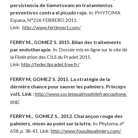
persistencia de tiametoxam en tratamientos
preventivos contra el picudo rojo.
In: PHYTOMA
Espana, N°226 FEBRERO 2011.
Link:
http://www.fertinyect.com/
FERRY M., GOMEZ S. 2015. Bilan des traitements
par endotherapie.
In: Dossier mis en ligne sur le site de
la Fédération des CILS du Pradet 2015.
Link:
http://fedecilpradet.free.fr/
FERRY M, GOMEZ S. 2015. La stratégie de la
dernière chance pour sauver les palmiers. Princeps
vol1.
Link :
http://www.societepalmophilefrancophone.
org/
FERRY M., GOMEZ S., 2012. Charançon rouge des
palmiers, mises au point sur la lutte.
In: Phytoma, n°
658, p. 38-41. Link:
http://www.fousdepalmiers.com/