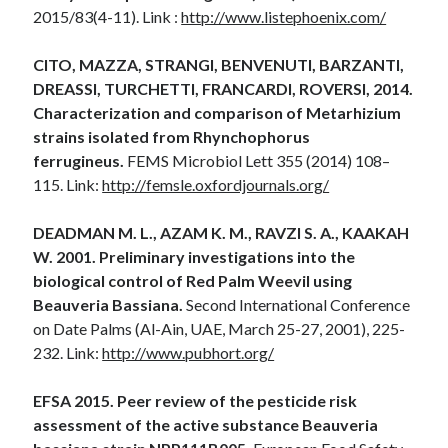
2015/83(4-11). Link :
http://www.listephoenix.com/
CITO, MAZZA, STRANGI, BENVENUTI, BARZANTI,
DREASSI, TURCHETTI, FRANCARDI, ROVERSI, 2014.
Characterization and comparison of Metarhizium
strains isolated from Rhynchophorus
ferrugineus
.
FEMS Microbiol Lett 355 (2014) 108–
115. Link:
http://femsle.oxfordjournals.org/
DEADMAN M. L., AZAM K. M., RAVZI S. A., KAAKAH
W. 2001. Preliminary investigations into the
biological control of Red Palm Weevil using
Beauveria Bassiana.
Second International Conference
on Date Palms (Al-Ain, UAE, March 25-27, 2001), 225-
232. Link:
http://www.pubhort.org/
EFSA 2015. Peer review of the pesticide risk
assessment of the active substance Beauveria