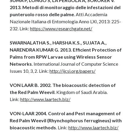
SUMA P, LONGO S, LA PERGOLA A, SOROKER V.
2013. Metodi di monitoraggio delle infestazioni del
punteruolo rosso delle palme
. Atti Accademia
Nazionale Italiana di Entomologia Anno LXI, 2013: 225-
232. Link:
https://www.researchgate.net/
SWARNALATHA S., HARSHA K.S., SUJATA A.,
NARENDRA KUMAR G. 2013. Efficient Protection of
Palms from RPW Larvae using Wireless Sensor
Networks
. International Journal of Computer Science
Issues 10, 3, 2. Link:
http://ijcsi.org/papers/
VON LAAR B. 2002. The bioacoustic detection of
the Red Palm Weevil
. Kingdom of Saudi Arabia.
Link:
http://www.laartech.biz/
VON-LAAR 2004. Control and Pest management of
Red Palm Weevil (Rhynchophorus ferrugineus) with
bioacoustic methods
. Link:
http://www.laartech.biz/