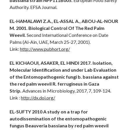
bassiana strain NPP111B005.
European Food Safety
Authority. EFSA Journal.
EL-HAMALAWI Z.A., EL-ASSAL A., ABOU-AL-NOUR
M. 2001. Biological Control Of The Red Palm
Weevil.
Second International Conference on Date
Palms (Al-Ain, UAE, March 25-27, 2001).
Link:
http://www.pubhort.org/
EL KICHAOUI, ASAKER, EL HINDI 2017. Isolation,
Molecular Identification and under Lab Evaluation
of the Entomopathogenic fungi b. bassiana against
the red palm weevil R. ferrugineus in Gaza
Strip.
Advances in Microbiology, 2017, 7, 109-124.
Link :
http://dx.doi.org/
EL-SUFTY 2010 A study on a trap for
autodissemination of the entomopathogenic
fungus Beauveria bassiana by red palm weevil