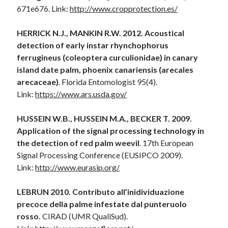
671e676. Link:
http://www.cropprotection.es/
HERRICK N.J., MANKIN R.W. 2012. Acoustical
detection of early instar rhynchophorus
ferrugineus (coleoptera curculionidae) in canary
island date palm, phoenix canariensis (arecales
arecaceae)
. Florida Entomologist 95(4).
Link:
https://www.ars.usda.gov/
HUSSEIN W.B., HUSSEIN M.A., BECKER T. 2009.
Application of the signal processing technology in
the detection of red palm weevil
. 17th European
Signal Processing Conference (EUSIPCO 2009).
Link:
http://www.eurasip.org/
LEBRUN 2010. Contributo all’inidividuazione
precoce della palme infestate dal punteruolo
rosso.
CIRAD (UMR QualiSud).