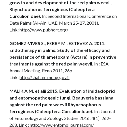
growth and development of the red palm weevil,
Rhynchophorus ferrugineus (Coleoptera
Curculionidae).
In: Second International Conference on
Date Palms (Al-Ain, UAE, March 25-27, 2001).
Link:
http://www.pubhort.org/
GOMEZ-VIVES S., FERRY M., ESTEVEZ A. 2011.
Endotherapy in palms. Study of the efficacy and
persistence of thiametoxam (Actara) in preventive
treatments against the red palm weevil.
In : ESA
Annual Meeting, Reno 2011, 26p.
Link:
http://shaham.moag.gov.il
MALIK A.M. et alii 2015. Evaluation of imidacloprid
and entomopathogenic fungi, Beauveria bassiana
against the red palm weevil Rhynchophorus
ferrugineus (Coleoptera Curculionidae).
In : Journal
of Entomology and Zoology Studies 2016; 4(1): 262-
268. Link :
http://www.entomoljournal.com/