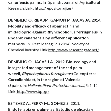
canariensis palms.
In : Spanish Journal of Agricultural
Research. Link :
http://repositori.uji.es/
DEMBILIO O, RIBA JM, GAMON M, JACAS JA, 2014.
Mobility and e
ﬃ
cacy of abamectin and
imidacloprid against Rhynchophorus ferrugineus in
Phoenix canariensis by di
ﬀ
erent application
methods.
In : Pest Manag Sci (2014), Society of
Chemical Industry. Link:
http://www.researchgate.net/
DEMBILIO
O., JACAS J.A., 2012. Bio-ecology and
integrated management of the red palm
weevil,
Rhynchophorus ferrugineus
(Coleoptera:
Curculionidae), in the region of Valencia
(Spain).
In:
Hellenic Plant Protection Journal,
5: 1-12.
Link:
http://www.bpi.gr/
ESTEVEZ A., FERRY M., GOMEZ S. 2011.
Endoterapia en palmeras. Estudio de eficacia y