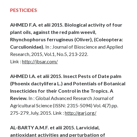
PESTICIDES
AHMED F.A. et alii 2015. Biological activity of four
plant oils, against the red palm weevil,
Rhynchophorus ferrugineus (Oliver), (Coleoptera:
Curculionidae).
In : Journal of Bioscience and Applied
Research, 2015, Vol.1, No.5, 213-222.
Link :
http://jbsar.com/
AHMED I.A. et alii 2015. Insect Pests of Date palm
(Phoenix dactylifera L.) and Potentials of Botanical
Insecticides for their Control in the Tropics. A
Review.
In : Global Advanced Research Journal of
Agricultural Science (ISSN: 2315-5094) Vol. 4(7) pp.
275-279, July, 2015. Link :
http://garj.org/
AL-BARTY A.M.F. et alii 2015. Larvicidal,
antioxidant activities and perturbation of