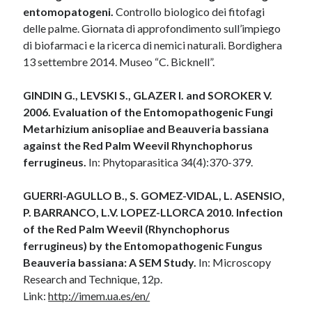
entomopatogeni.
Controllo biologico dei fitofagi
delle palme. Giornata di approfondimento sull’impiego
di biofarmaci e la ricerca di nemici naturali. Bordighera
13 settembre 2014. Museo “C. Bicknell”.
GINDIN G., LEVSKI S., GLAZER I. and SOROKER V.
2006. Evaluation of the Entomopathogenic Fungi
Metarhizium anisopliae and Beauveria bassiana
against the Red Palm Weevil Rhynchophorus
ferrugineus.
In: Phytoparasitica 34(4):370-379.
GUERRI-AGULLO B., S. GOMEZ-VIDAL, L. ASENSIO,
P. BARRANCO, L.V. LOPEZ-LLORCA 2010. Infection
of the Red Palm Weevil (Rhynchophorus
ferrugineus) by the Entomopathogenic Fungus
Beauveria bassiana: A SEM Study.
In: Microscopy
Research and Technique, 12p.
Link:
http://imem.ua.es/en/