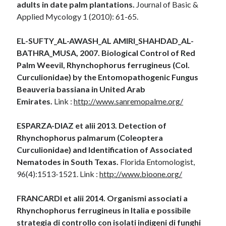
adults in date palm plantations.
Journal of Basic &
Applied Mycology 1 (2010): 61-65.
EL-SUFTY_AL-AWASH_AL AMIRI_SHAHDAD_AL-
BATHRA_MUSA, 2007. Biological Control of Red
Palm Weevil, Rhynchophorus ferrugineus (Col.
Curculionidae) by the Entomopathogenic Fungus
Beauveria bassiana in United Arab
Emirates.
Link :
http://www.sanremopalme.org/
ESPARZA-DIAZ et alii 2013. Detection of
Rhynchophorus palmarum (Coleoptera
Curculionidae) and Identification of Associated
Nematodes in South Texas.
Florida Entomologist,
96(4):1513-1521. Link :
http://www.bioone.org/
FRANCARDI et alii 2014. Organismi associati a
Rhynchophorus ferrugineus in Italia e possibile
strategia di controllo con isolati indigeni di funghi