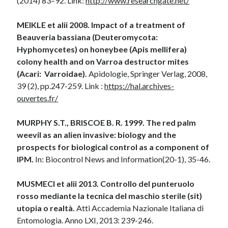
(2014) 83–92. Link:
http://www.researchgate.net/
MEIKLE et alii 2008. Impact of a treatment of
Beauveria bassiana (Deuteromycota:
Hyphomycetes) on honeybee (Apis mellifera)
colony health and on Varroa destructor mites
(Acari: Varroidae).
Apidologie, Springer Verlag, 2008,
39 (2), pp.247-259. Link :
https://hal.archives-
ouvertes.fr/
MURPHY S.T., BRISCOE B. R. 1999. The red palm
weevil as an alien invasive: biology and the
prospects for biological control as a component of
IPM.
In: Biocontrol News and Information(20-1), 35-46.
MUSMECI et alii 2013. Controllo del punteruolo
rosso mediante la tecnica del maschio sterile (sit)
utopia o realtà.
Atti Accademia Nazionale Italiana di
Entomologia. Anno LXI, 2013: 239-246.