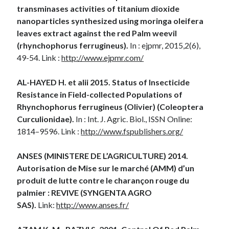
transminases activities of titanium dioxide
nanoparticles synthesized using moringa oleifera
leaves extract against the red Palm weevil
(rhynchophorus ferrugineus).
In : ejpmr, 2015,2(6),
49-54. Link :
http://www.ejpmr.com/
AL-HAYED H. et alii 2015. Status of Insecticide
Resistance in Field-collected Populations of
Rhynchophorus ferrugineus (Olivier) (Coleoptera
Curculionidae).
In : Int. J. Agric. Biol., ISSN Online:
1814–9596. Link :
http://www.fspublishers.org/
ANSES (MINISTERE DE L’AGRICULTURE) 2014.
Autorisation de Mise sur le marché (AMM) d’un
produit de lutte contre le charançon rouge du
palmier : REVIVE (SYNGENTA AGRO
SAS).
Link:
http://www.anses.fr/