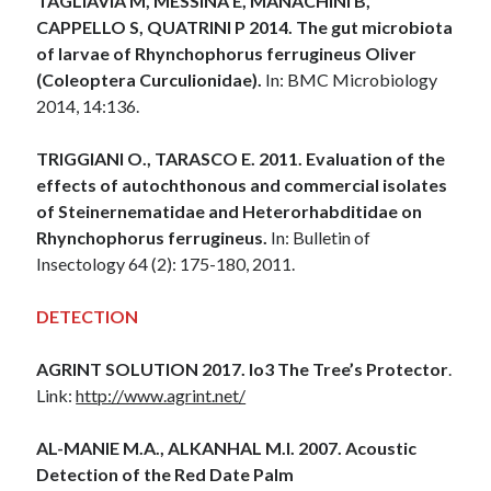
TAGLIAVIA M, MESSINA E, MANACHINI B,
CAPPELLO S, QUATRINI P 2014. The gut microbiota
of larvae of Rhynchophorus ferrugineus Oliver
(Coleoptera Curculionidae).
In: BMC Microbiology
2014, 14:136.
TRIGGIANI O., TARASCO E. 2011. Evaluation of the
effects of autochthonous and commercial isolates
of Steinernematidae and Heterorhabditidae on
Rhynchophorus ferrugineus.
In: Bulletin of
Insectology 64 (2): 175-180, 2011.
DETECTION
AGRINT SOLUTION 2017. Io3 The Tree’s Protector
.
Link:
http://www.agrint.net/
AL-MANIE M.A., ALKANHAL M.I. 2007. Acoustic
Detection of the Red Date Palm