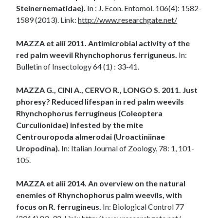
Steinernematidae).
In : J. Econ. Entomol. 106(4): 1582-
1589 (2013). Link:
http://www.researchgate.net/
MAZZA et alii 2011. Antimicrobial activity of the
red palm weevil Rhynchophorus ferriguneus.
In:
Bulletin of Insectology 64 (1) : 33-41.
MAZZA G., CINI A., CERVO R., LONGO S. 2011. Just
phoresy? Reduced lifespan in red palm weevils
Rhynchophorus ferrugineus (Coleoptera
Curculionidae) infested by the mite
Centrouropoda almerodai (Uroactiniinae
Uropodina).
In: Italian Journal of Zoology, 78: 1, 101-
105.
MAZZA et alii 2014. An overview on the natural
enemies of Rhynchophorus palm weevils, with
focus on R. ferrugineus.
In: Biological Control 77