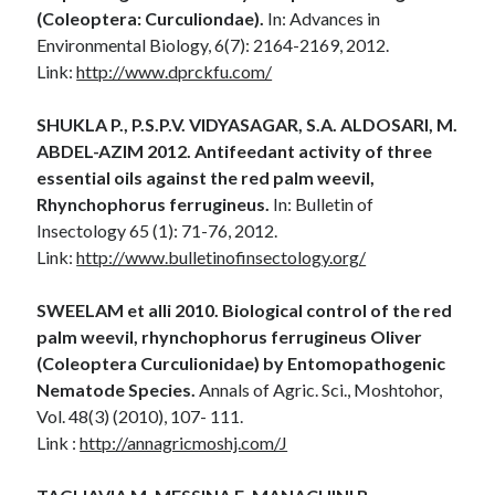
(Coleoptera: Curculiondae).
In: Advances in
Environmental Biology, 6(7): 2164-2169, 2012.
Link:
http://www.dprckfu.com/
SHUKLA P., P.S.P.V. VIDYASAGAR, S.A. ALDOSARI, M.
ABDEL-AZIM 2012. Antifeedant activity of three
essential oils against the red palm weevil,
Rhynchophorus ferrugineus.
In: Bulletin of
Insectology 65 (1): 71-76, 2012.
Link:
http://www.bulletinofinsectology.org/
SWEELAM et alli 2010. Biological control of the red
palm weevil, rhynchophorus ferrugineus Oliver
(Coleoptera Curculionidae) by Entomopathogenic
Nematode Species.
Annals of Agric. Sci., Moshtohor,
Vol. 48(3) (2010), 107- 111.
Link :
http://annagricmoshj.com/J