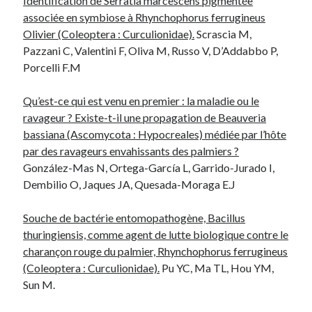
Identification de Serratia marcescens pigmentée
associée en symbiose à Rhynchophorus ferrugineus
Olivier (Coleoptera : Curculionidae).
Scrascia M,
Pazzani C, Valentini F, Oliva M, Russo V, D’Addabbo P,
Porcelli F.M
Qu’est-ce qui est venu en premier : la maladie ou le
ravageur ? Existe-t-il une propagation de Beauveria
bassiana (Ascomycota : Hypocreales) médiée par l’hôte
par des ravageurs envahissants des palmiers ?
González-Mas N, Ortega-García L, Garrido-Jurado I,
Dembilio O, Jaques JA, Quesada-Moraga E.J
Souche de bactérie entomopathogène, Bacillus
thuringiensis, comme agent de lutte biologique contre le
charançon rouge du palmier, Rhynchophorus ferrugineus
(Coleoptera : Curculionidae).
Pu YC, Ma TL, Hou YM,
Sun M.