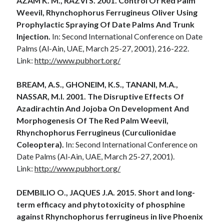
AZAM K. M., RAZVI S. 2001. Control Of Red Palm
Weevil, Rhynchophorus Ferrugineus Oliver Using
Prophylactic Spraying Of Date Palms And Trunk
Injection.
In: Second International Conference on Date
Palms (Al-Ain, UAE, March 25-27, 2001), 216-222.
Link:
http://www.pubhort.org/
BREAM, A.S., GHONEIM, K.S., TANANI, M.A.,
NASSAR, M.I. 2001. The Disruptive Effects Of
Azadirachtin And Jojoba On Development And
Morphogenesis Of The Red Palm Weevil,
Rhynchophorus Ferrugineus (Curculionidae
Coleoptera).
In: Second International Conference on
Date Palms (Al-Ain, UAE, March 25-27, 2001).
Link:
http://www.pubhort.org/
DEMBILIO O., JAQUES J.A. 2015. Short and long-
term efficacy and phytotoxicity of phosphine
against Rhynchophorus ferrugineus in live Phoenix