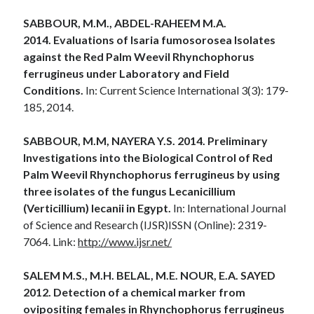
SABBOUR, M.M., ABDEL-RAHEEM M.A.
2014.
Evaluations of Isaria fumosorosea Isolates
against the Red Palm Weevil Rhynchophorus
ferrugineus under Laboratory and Field
Conditions.
In: Current Science International 3(3): 179-
185, 2014.
SABBOUR, M.M, NAYERA Y.S. 2014. Preliminary
Investigations into the Biological Control of Red
Palm Weevil Rhynchophorus ferrugineus by using
three isolates of the fungus Lecanicillium
(Verticillium) lecanii in Egypt.
In: International Journal
of Science and Research (IJSR)ISSN (Online): 2319-
7064. Link:
http://www.ijsr.net/
SALEM M.S., M.H. BELAL, M.E. NOUR, E.A. SAYED
2012. Detection of a chemical marker from
ovipositing females in Rhynchophorus ferrugineus