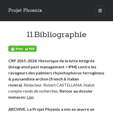
Projet Phoenix
open
primary
Sidebar
menu
Articles récents
11.Bibliographie
RISQUE DE CHUTES DE PALMIERS
AMERIQUE DU SUD 2024
Risques phytosanitaires et logiques d’acteurs
RENDEZ VOUS AUX JARDINS 2024
ESPECES INVASIVES (MNHN 2023)
CRP 2015-2024. Historique de la lutte intégrée
LUTTE PAR INJECTION (ARECAP 2023)
(integrated pest management = IPM) contre les
STERILE INSECT TECHNIQUE (SALVADEGLET 2023)
ravageurs des palmiers rhynchophorus ferrugineus
BIOCONTROLE (SAUVONS NOS PALMIERS 2023)
& paysandisia archon (french & italian
CHAMPIGNONS ENTOMOPATHOGENES
riviera).
Rédacteur: Robert CASTELLANA. Statut:
ETAT DE LA LUTTE 2022
compte-rendu de recherches
. Retour au dossier
menaces:
Lien
ARCHIVE. Le Projet Phoenix a mis en œuvre un