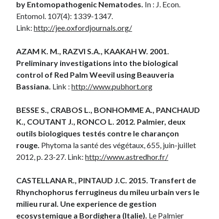
by Entomopathogenic Nematodes.
In : J. Econ.
Entomol. 107(4): 1339-1347.
Link:
http://jee.oxfordjournals.org/
AZAM K. M., RAZVI S.A., KAAKAH W. 2001.
Preliminary investigations into the biological
control of Red Palm Weevil using Beauveria
Bassiana.
Link :
http://www.pubhort.org
BESSE S., CRABOS L., BONHOMME A., PANCHAUD
K., COUTANT J., RONCO L. 2012.
Palmier, deux
outils biologiques testés contre le charançon
rouge.
Phytoma la santé des végétaux, 655, juin-juillet
2012, p. 23-27. Link:
http://www.astredhor.fr/
CASTELLANA R., PINTAUD J.C. 2015.
Transfert de
Rhynchophorus ferrugineus du mileu urbain vers le
milieu rural. Une experience de gestion
ecosystemique a Bordighera (Italie).
Le Palmier