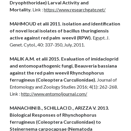
Dryophthoridae) Larval Activity and
Mortality.
Link :
https://www.researchgate.net/
MAHMOUD et alii 2011. isolation and identification
of novel local isolates of bacillus thuringiensis
active against red palm weevil (RPW).
Egypt. J.
Genet. Cytol., 40: 337-350, July, 2011.
MALIK A.M. et alii 2015. Evaluation of imidacloprid
and entomopathogenic fungi, Beauveria bassiana
against the red palm weevil Rhynchophorus
ferrugineus (Coleoptera Curculionidae).
Journal of
Entomology and Zoology Studies 2016; 4(1): 262-268.
Link :
http://www.entomoljournal.com/
MANACHINI B., SCHILLACI D., ARIZZA V. 2013.
Biological Responses of Rhynchophorus
ferrugineus (Coleoptera Curculionidae) to
Steinernema carpocapsae (Nematoda