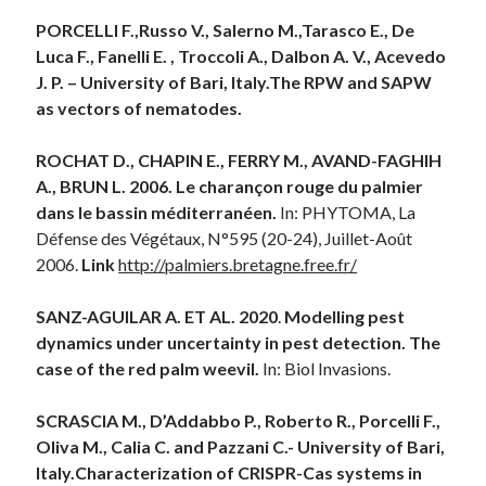
PORCELLI F.,Russo V., Salerno M.,Tarasco E., De
Luca F., Fanelli E. , Troccoli A., Dalbon A. V., Acevedo
J. P. – University of Bari, Italy.
The RPW and SAPW
as vectors of nematodes.
ROCHAT D., CHAPIN E., FERRY M., AVAND-FAGHIH
A., BRUN L. 2006. Le charançon rouge du palmier
dans le bassin méditerranéen.
In: PHYTOMA, La
Défense des Végétaux, N°595 (20-24), Juillet-Août
2006.
Link
http://palmiers.bretagne.free.fr/
SANZ-AGUILAR A. ET AL. 2020
.
Modelling pest
dynamics under uncertainty in pest detection. The
case of the red palm weevil.
In: Biol Invasions.
SCRASCIA M., D’Addabbo P., Roberto R., Porcelli F.,
Oliva M., Calia C. and Pazzani C.- University of Bari,
Italy.
Characterization of CRISPR-Cas systems in