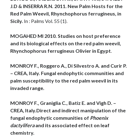
J.D & INSERRA R.N. 2011. New Palm Hosts for the
Red Palm Weevil, Rhynchophorus ferrugineus, in
Sicily.
In : Palms Vol. 55 (1).
MOGAHED MI 2010.
Studies on host preference
and its biological effects on the red palm weevil,
Rhynchophorus ferrugineus Olivier in Egypt
.
MONROY F., Roggero A., Di Silvestro A. and Curir P.
– CREA, Italy.
Fungal endophytic communities and
palm susceptibility to the red palm weevil in its
invaded range.
MONROY F., Graniglia C., Batiz E. and Vigh D. –
CREA, Italy.Direct and indirect manipulation of the
fungal endophytic communities of
Phoenix
dactylifera
and its associated effect on leaf
chemistry.