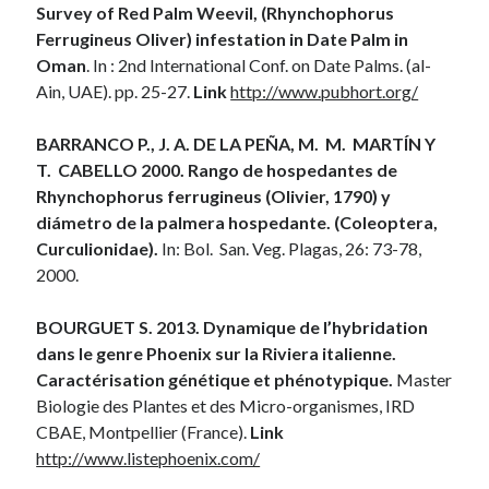
Survey of Red Palm Weevil, (Rhynchophorus
Ferrugineus Oliver) infestation in Date Palm in
Oman
. In : 2nd International Conf. on Date Palms. (al-
Ain, UAE). pp. 25-27.
Link
http://www.pubhort.org/
BARRANCO P., J. A. DE LA PEÑA, M. M. MARTÍN Y
T. CABELLO 2000. Rango de hospedantes de
Rhynchophorus ferrugineus (Olivier, 1790) y
diámetro de la palmera hospedante. (Coleoptera,
Curculionidae).
In: Bol. San. Veg. Plagas, 26: 73-78,
2000.
BOURGUET S. 2013. Dynamique de l’hybridation
dans le genre Phoenix sur la Riviera italienne.
Caractérisation génétique et phénotypique.
Master
Biologie des Plantes et des Micro-organismes, IRD
CBAE, Montpellier (France).
Link
http://www.listephoenix.com/