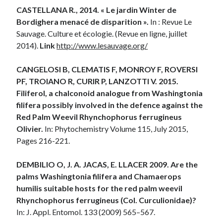
CASTELLANA R., 2014. « Le jardin Winter de
Bordighera menacé de disparition ».
In : Revue Le
Sauvage. Culture et écologie. (Revue en ligne, juillet
2014).
Link
http://www.lesauvage.org/
CANGELOSI B, CLEMATIS F, MONROY F, ROVERSI
PF, TROIANO R, CURIR P, LANZOTTI V. 2015.
Filiferol, a chalconoid analogue from Washingtonia
filifera possibly involved in the defence against the
Red Palm Weevil Rhynchophorus ferrugineus
Olivier.
In: Phytochemistry Volume 115, July 2015,
Pages 216-221.
DEMBILIO O, J. A. JACAS, E. LLACER 2009. Are the
palms Washingtonia filifera and Chamaerops
humilis suitable hosts for the red palm weevil
Rhynchophorus ferrugineus (Col. Curculionidae)?
In: J. Appl. Entomol. 133 (2009) 565–567.