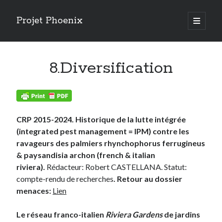
Projet Phoenix
open
primary
Sidebar
menu
Articles récents
8.Diversification
RISQUE DE CHUTES DE PALMIERS
AMERIQUE DU SUD 2024
Risques phytosanitaires et logiques d’acteurs
RENDEZ VOUS AUX JARDINS 2024
ESPECES INVASIVES (MNHN 2023)
CRP 2015-2024. Historique de la lutte intégrée
LUTTE PAR INJECTION (ARECAP 2023)
(integrated pest management = IPM) contre les
STERILE INSECT TECHNIQUE (SALVADEGLET 2023)
ravageurs des palmiers rhynchophorus ferrugineus
BIOCONTROLE (SAUVONS NOS PALMIERS 2023)
& paysandisia archon (french & italian
CHAMPIGNONS ENTOMOPATHOGENES
riviera).
Rédacteur: Robert CASTELLANA. Statut:
ETAT DE LA LUTTE 2022
compte-rendu de recherches
. Retour au dossier
menaces:
Lien
Le réseau franco-italien
Riviera Gardens
de jardins