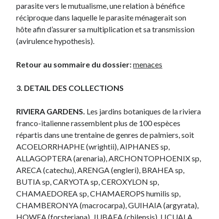
parasite vers le mutualisme, une relation à bénéfice
réciproque dans laquelle le parasite ménagerait son
hôte afin d’assurer sa multiplication et sa transmission
(avirulence hypothesis).
Retour au sommaire du dossier:
menaces
3. DETAIL DES COLLECTIONS
RIVIERA GARDENS.
Les jardins botaniques de la riviera
franco-italienne rassemblent plus de 100 espèces
répartis dans une trentaine de genres de palmiers, soit
ACOELORRHAPHE (wrightii), AIPHANES sp,
ALLAGOPTERA (arenaria), ARCHONTOPHOENIX sp,
ARECA (catechu), ARENGA (engleri), BRAHEA sp,
BUTIA sp, CARYOTA sp, CEROXYLON sp,
CHAMAEDOREA sp, CHAMAEROPS humilis sp,
CHAMBERONYA (macrocarpa), GUIHAIA (argyrata),
HOWEA (forsteriana), JUBAEA (chilensis), LICUALA