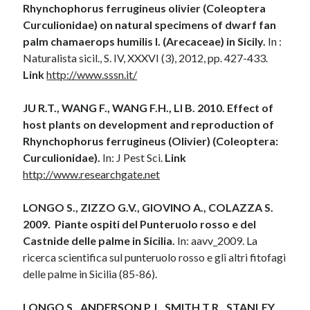
Rhynchophorus ferrugineus olivier (Coleoptera
Curculionidae) on natural specimens of dwarf fan
palm chamaerops humilis l. (Arecaceae) in Sicily.
In :
Naturalista sicil., S. IV, XXXVI (3), 2012, pp. 427-433.
Link
http://www.sssn.it/
JU R.T., WANG F., WANG F.H., LI B. 2010. Effect of
host plants on development and reproduction of
Rhynchophorus ferrugineus (Olivier) (Coleoptera:
Curculionidae).
In: J Pest Sci.
Link
http://www.researchgate.net
LONGO S., ZIZZO G.V., GIOVINO A., COLAZZA S.
2009. Piante ospiti del Punteruolo rosso e del
Castnide delle palme in Sicilia.
In: aavv_2009. La
ricerca scientifica sul punteruolo rosso e gli altri fitofagi
delle palme in Sicilia (85-86).
LONGO S., ANDERSON P.J., SMITH T.R., STANLEY