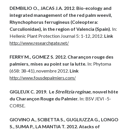
DEMBILIO O., JACAS J.A. 2012. Bio-ecology and
integrated management of the red palm weevil,
Rhynchophorus ferrugineus (Coleoptera:
Curculionidae), in the region of Valencia (Spain).
In:
Hellenic Plant Protection Journal 5: 1-12, 2012.
Link
http://www.researchgate.net/
FERRY M., GOMEZ S. 2012. Charançon rouge des
palmiers, mises au point sur la lutte.
In: Phytoma
(658: 38-41), novembre 2012.
Link
http://www.fousdepalmiers.com/
GIGLEUX C. 2019.
Le
Strelitzia reginae
, nouvel hôte
du Charançon Rouge du Palmier.
In: BSV JEVI -5-
CORSE.
GIOVINO A., SCIBETTA S., GUGLIUZZA G., LONGO
S., SUMA P., LA MANTIA T. 2012. Atacks of