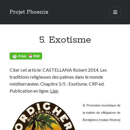
Projet Phoenix
open
primary
Sidebar
menu
Articles récents
5. Exotisme
RISQUE DE CHUTES DE PALMIERS
AMERIQUE DU SUD 2024
Risques phytosanitaires et logiques d’acteurs
RENDEZ VOUS AUX JARDINS 2024
ESPECES INVASIVES (MNHN 2023)
Citer cet article: CASTELLANA Robert 2014. Les
LUTTE PAR INJECTION (ARECAP 2023)
traditions religieuses des palmes dans le monde
STERILE INSECT TECHNIQUE (SALVADEGLET 2023)
méditerranéen. Chapitre 5/5 : Exotisme. CRP ed.
BIOCONTROLE (SAUVONS NOS PALMIERS 2023)
Publication en ligne.
Lien
CHAMPIGNONS ENTOMOPATHOGENES
ETAT DE LA LUTTE 2022
Ill. Promotion touristique de
la station de villégiature de
Bordighera (Iralian Riviera)