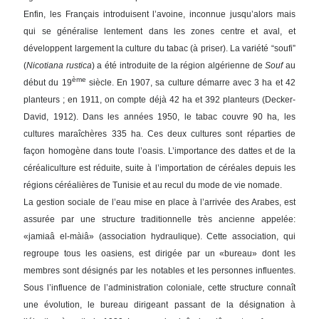
Enfin, les Français introduisent l’avoine, inconnue jusqu’alors mais
qui se généralise lentement dans les zones centre et aval, et
développent largement la culture du tabac (à priser). La variété “soufi”
(
Nicotiana rustica
) a été introduite de la région algérienne de
Souf
au
ème
début du 19
siècle. En 1907, sa culture démarre avec 3 ha et 42
planteurs ; en 1911, on compte déjà 42 ha et 392 planteurs (Decker-
David, 1912). Dans les années 1950, le tabac couvre 90 ha, les
cultures maraîchères 335 ha. Ces deux cultures sont réparties de
façon homogène dans toute l’oasis. L’importance des dattes et de la
céréaliculture est réduite, suite à l’importation de céréales depuis les
régions céréalières de Tunisie et au recul du mode de vie nomade.
La gestion sociale de l’eau mise en place à l’arrivée des Arabes, est
assurée par une structure traditionnelle très ancienne appelée:
«jamiaâ el-màiâ» (association hydraulique). Cette association, qui
regroupe tous les oasiens, est dirigée par un «bureau» dont les
membres sont désignés par les notables et les personnes influentes.
Sous l’influence de l’administration coloniale, cette structure connaît
une évolution, le bureau dirigeant passant de la désignation à