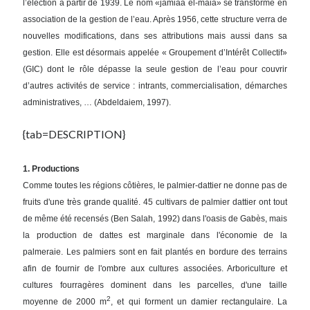
l’élection à partir de 1939. Le nom «jamiaâ el-maiâ» se transforme en
association de la gestion de l’eau. Après 1956, cette structure verra de
nouvelles modifications, dans ses attributions mais aussi dans sa
gestion. Elle est désormais appelée « Groupement d’Intérêt Collectif»
(GIC) dont le rôle dépasse la seule gestion de l’eau pour couvrir
d’autres activités de service : intrants, commercialisation, démarches
administratives, … (Abdeldaiem, 1997).
{tab=DESCRIPTION}
1. Productions
Comme toutes les régions côtières, le palmier-dattier ne donne pas de
fruits d'une très grande qualité. 45 cultivars de palmier dattier ont tout
de même été recensés (Ben Salah, 1992) dans l'oasis de Gabès, mais
la production de dattes est marginale dans l'économie de la
palmeraie. Les palmiers sont en fait plantés en bordure des terrains
afin de fournir de l'ombre aux cultures associées. Arboriculture et
cultures fourragères dominent dans les parcelles, d'une taille
2
moyenne de 2000 m
, et qui forment un damier rectangulaire. La