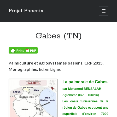
Projet Phoenix
open
primary
Sidebar
menu
Articles récents
Gabes (TN)
RISQUE DE CHUTES DE PALMIERS
AMERIQUE DU SUD 2024
Risques phytosanitaires et logiques d’acteurs
RENDEZ VOUS AUX JARDINS 2024
ESPECES INVASIVES (MNHN 2023)
Palmiculture et agrosystèmes oasiens. CRP 2015.
LUTTE PAR INJECTION (ARECAP 2023)
Monographies.
Ed. en Ligne.
STERILE INSECT TECHNIQUE (SALVADEGLET 2023)
BIOCONTROLE (SAUVONS NOS PALMIERS 2023)
La palmeraie de Gabes
CHAMPIGNONS ENTOMOPATHOGENES
par Mohamed BENSALAH
ETAT DE LA LUTTE 2022
Agronome (IRA – Tunisia)
Les oasis tunisiennes de la
région de Gabes occupent une
superficie d'environ 7000