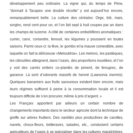
développement peu ordinaire. La vigne qui, du temps de Pline,
“donnait à Tacapes une double récolte” y est aujourd’hui encore,
remarquablement belle. La culture des céréales: Orge, blé, mais,
sorgho, rend cent pour un, et l’on fait sept à huit coupes par an dans
les champs de luzerne. A côté de certaines ombellifères aromatiques :
cumin, carvi, coriandre, fenouil, les légumes y poussent en toutes
saisons. Parmi ceux-ci: la fève, le gombo et la mauve comestible, avec
laquelle on fait la délicieuse «Meloukhia». Les melons, les pastèques,
les citrouilles atteignent, dans l’oasis, des proportions inusitées; et l’on
y voit des carrés entiers co-plantés de piment, de fenugrec, de
garance. Là sont d’odorants massifs de henné (
Lawsonia inermis
).
Quelques bananiers aux fruits savoureux existent bien encore, mais
leurs régimes suffisent à peine à la consommation locale et il est
toujours difficile de s’en procurer, même à prix d’argent. »
Les Français apportent par ailleurs un certain nombre de
changements importants dans le secteur agricole dont la technique de
greffe sur arbres fruitiers. Des variétés plus productives de carottes,
navets, choux-fleurs, betteraves, salades, etc., conduisent certains
agriculteurs de l’oasis à se spécialiser dans les cultures maraîchères.