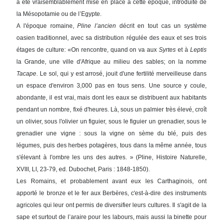
a été vraisemblablement mise en place à cette époque, introduite de
la Mésopotamie ou de l’Egypte.
A l'époque romaine,
Pline l’ancien
décrit en tout cas un système
oasien traditionnel, avec sa distribution régulée des eaux et ses trois
étages de culture: «On rencontre, quand on va aux
Syrtes
et à
Leptis
la Grande, une ville d'Afrique au milieu des sables; on la nomme
Tacape
. Le sol, qui y est arrosé, jouit d'une fertilité merveilleuse dans
un espace d'environ 3,000 pas en tous sens. Une source y coule,
abondante, il est vrai, mais dont les eaux se distribuent aux habitants
pendant un nombre, fixé d'heures. Là, sous un palmier très élevé, croît
un olivier, sous l'olivier un figuier, sous le figuier un grenadier, sous le
grenadier une vigne : sous la vigne on sème du blé, puis des
légumes, puis des herbes potagères, tous dans la même année, tous
s'élevant à l'ombre les uns des autres. » (Pline, Histoire Naturelle,
XVIII, LI, 23-79, ed. Dubochet, Paris : 1848-1850).
Les Romains, et probablement avant eux les Carthaginois, ont
apporté le bronze et le fer aux Berbères, c'est-à-dire des instruments
agricoles qui leur ont permis de diversifier leurs cultures. Il s'agit de la
sape et surtout de l’araire pour les labours, mais aussi la binette pour