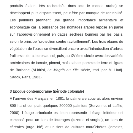
produits étaient très recherchés dans tout le monde arabe) se
développent puis disparaissent, peut-être par manque de rentabilité.
Les palmiers prennent une grande importance alimentaire et
économique car la puissance des nomades arabes repose en partie
sur l’approvisionnement en dattes séchées fournies par les oasis,
selon le principe “protection contre ravitaillement”. Les trois étages de
végétation de l’oasis se diversifient encore avec l'introduction d'arbres
fruitiers et de cultures au sol, puis, au XVIème siècle avec des variétés
américaines de tomate, piment, maïs, tabac, pomme de terre et figues
de Barbarie (Al-Idrīsī,
Le Magrib au XIIe siècle
, trad. par M. Hadj-
Sadok, Paris, 1983).
3 Epoque contemporaine (période coloniale)
A l’arrivée des Français, en 1881, la palmeraie couvrait alors environ
800 ha et comptait quelques 200000 palmiers (Servonnet et Laffite,
2000). L’étage arboricole est bien représenté. L'étage inférieur est
composé pour un tiers de fourrages (luzerne et sorgho), un tiers de
céréales (orge, blé) et un tiers de cultures maraîchères (tomates,