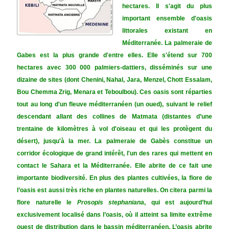
hectares. Il s'agit du plus
important ensemble d'oasis
littorales existant en
Méditerranée. La palmeraie de
Gabes est la plus grande d'entre elles. Elle s'étend sur 700
hectares avec 300 000 palmiers-dattiers, disséminés sur une
dizaine de sites (dont Chenini, Nahal, Jara, Menzel, Chott Essalam,
Bou Chemma Zrig, Menara et Teboulbou). Ces oasis sont réparties
tout au long d'un fleuve méditerranéen (un oued), suivant le relief
descendant allant des collines de Matmata (distantes d’une
trentaine de kilomètres à vol d'oiseau et qui les protègent du
désert), jusqu'à la mer.
La palmeraie de Gabès constitue un
corridor écologique de grand intérêt, l'un des rares qui mettent en
contact le Sahara et la Méditerranée. Elle abrite de ce fait une
importante biodiversité. En plus des plantes cultivées, la flore de
l’oasis est aussi très riche en plantes naturelles. On citera parmi la
flore naturelle le
Prosopis
stephaniana
, qui est aujourd’hui
exclusivement localisé dans l’oasis, où il atteint sa limite extrême
ouest de distribution dans le bassin méditerranéen. L’oasis abrite