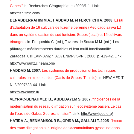
Gabes."
In: Recherches Géographiques 2008/1-1. Link:
http://tanitinfo.com/
BENABDERRAHIM
M.A., HADDAD M. et FERCHICHI A.
2008
.
Essai
d'adaptation de 16 cultivars de luzerne pérenne (Medicago sativa L.)
dans un système oasien du sud tunisien. Gabès (local) et 15 cultivars
étrangers
. In: Porqueddu C. (ed.), Tavares de Sousa M.M. (ed.). Les
pâturages méditerranéens durables et leur multi-fonctionnalité.
Zaragoza, CIHEAM-IAMZ / FAO / ENMP / SPPF, 2008. p. 419-42. Link:
http://www.iamz.ciheam.org/
HADDAD
M. 2007
.
Les systèmes de production et les techniques
culturales en milieu oasien (Oasis de Gabès, Tunisie).
In: NEW MEDIT
N. 2/2007/ 38-44. Link:
http://www.iamb.it/
VEYRAC-BENAHMED B.
,
ABDEDAYEM S.
2007
.
"Incidences de la
modernisation du réseau d’irrigation sur l’écosystème oasien. Le cas
de l’oasis de Gabes Sud-est tunisien"
. Link:
http://www.lped.org/
HATIRA A.
,
BENMANSOUR B., GRIRA M., GALLALI T.
2005
.
"Impact
des eaux d'irrigation sur l'origine des accumulations gypseuse dans