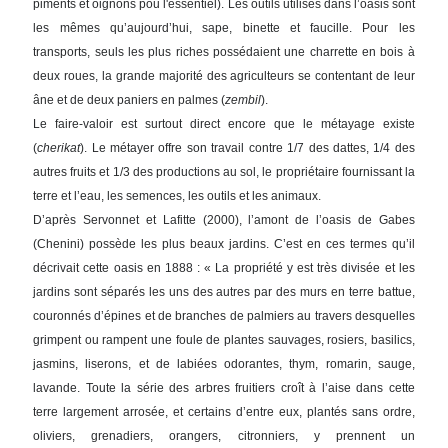
piments et oignons pou l'essentiel). Les outils utilisés dans l’oasis sont
les mêmes qu’aujourd’hui, sape, binette et faucille. Pour les
transports, seuls les plus riches possédaient une charrette en bois à
deux roues, la grande majorité des agriculteurs se contentant de leur
âne et de deux paniers en palmes (
zembil
).
Le faire-valoir est surtout direct encore que le métayage existe
(
cherikat
). Le métayer offre son travail contre 1/7 des dattes, 1/4 des
autres fruits et 1/3 des productions au sol, le propriétaire fournissant la
terre et l’eau, les semences, les outils et les animaux.
D’après Servonnet et Lafitte (2000), l’amont de l’oasis de Gabes
(Chenini) possède les plus beaux jardins. C’est en ces termes qu’il
décrivait cette oasis en 1888 : « La propriété y est très divisée et les
jardins sont séparés les uns des autres par des murs en terre battue,
couronnés d’épines et de branches de palmiers au travers desquelles
grimpent ou rampent une foule de plantes sauvages, rosiers, basilics,
jasmins, liserons, et de labiées odorantes, thym, romarin, sauge,
lavande. Toute la série des arbres fruitiers croît à l’aise dans cette
terre largement arrosée, et certains d’entre eux, plantés sans ordre,
oliviers, grenadiers, orangers, citronniers, y prennent un