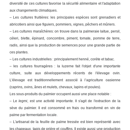
diversité de ces cultures favorise la sécurité alimentaire et l'adaptation
aux changements climatiques.
– Les cultures fruitières: les principales espèces sont grenadiers et
abricotiers ainsi que figuiers, pommiers, vignes, pêchers et mûriers.
– Les cultures maraîchères: on trouve dans la palmeraie laitue, persil,
céleri, blette, épinard, concombre, piment, tomate, pomme de terre,
radis, ainsi que la production de semences pour une grande partie de
ces plantes.
– Les cultures industrielles : principalement henné, corète et tabac.
– les cultures fourragères : la luzerne fait l'objet d'une importante
culture, suite aux développements récents de l'élevage ovin.
L'élevage est traditionnellement associé à l’agriculture oasienne
(caprins, ovins, ânes et mulets, chevaux, lapins et poules).
Les sous-produits du palmier occupent aussi une place notable :
– Le
legmi
, est une activité importante. Il s'agit de l'extraction de la
sève du palmier. Il est consommé en frais ou transformé en vin de
palme par fermentation locale.
– L'artisanat de la feuille de palme tressée est bien représenté avec
les chapeaux, tapis de prière et couffins. Il existe aussi une production