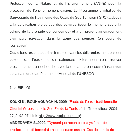
Protection de la Nature et de l’Environnement (ANPE) pour la
protection de l’environnement oasien. Le Programme d'Initiative de
Sauvegarde du Patrimoine des Oasis du Sud Tunisien (ISPO) a abouti
à la certification biologique des cultures (pour le moment, seule la
culture de la grenade est concernée) et à un projet d'aménagement
d'un parc paysager dans la zone des sources (en cours de
réalisation).
Ces efforts restent toutefois limités devant les différentes menaces qui
pèsent sur l’oasis et sa palmeraie. Elles pourraient trouver
prochainement un débouché avec la demande en cours d'inscription
de la palmeraie au Patrimoine Mondial de l'UNESCO.
{tab=BIBLIO}
KOUKI K., BOUHAOUACH H.
2009
.
"Etude de l’oasis traditionnelle
Chenini Gabes dans le Sud Est de la Tunisie".
In: Tropicultura, 2009,
27, 2, 93-97. Link:
http://www.tropicultura.org/
ABDEDAYEM S. 2008
.
"Dynamique récente des systèmes de
production et différenciation de l’espace oasien: Cas de l’oasis de