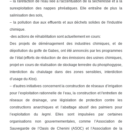
– la raréfaction de l'eau liée à l'accentuation de la sècheresse et à la
surexploitation des nappes phréatiques. Elle entraîne de plus la
salinisation des sols,
– la pollution due aux effluents et aux déchets solides de l'industrie
chimique.
-des actions de réhabilitation sont actuellement en cours:
Des projets de déménagement des industries chimiques, et de
dépollution du golfe de Gabes, ont été annoncés par les programmes
de l’état (efforts de réduction de des émissions des usines chimiques,
projet en cours de réalisation de stockage terrestre du phosphogypse,
interdiction du chalutage dans des zones sensibles, interdiction
d’usage du
Kiss
).
– d'autres initiatives concernent la construction de réseaux d’irrigation
pour l’exploitation rationnelle de l’eau, la construction et l'entretien de
réseaux de drainage, une législation de protection contre les
constructions anarchiques et l’abattage abusif des palmiers pour
l’exploitation du
legmi
. Elles sont impulsées par certaines
organisations non gouvernementales, comme l’Association de
Sauvegarde de l’Oasis de Chenini (ASOC) et l’Association de la