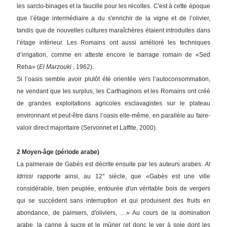
les sarclo-binages et la faucille pour les récoltes. C'est à cette époque
que l’étage intermédiaire a du s'enrichir de la vigne et de l’olivier,
tandis que de nouvelles cultures maraîchères étaient introduites dans
l’étage inférieur. Les Romains ont aussi amélioré les techniques
d’irrigation, comme en atteste encore le barrage romain de «Sed
Reha» (
El Marzouki
, 1962).
Si l’oasis semble avoir plutôt été orientée vers l’autoconsommation,
ne vendant que les surplus, les Carthaginois et les Romains ont créé
de grandes exploitations agricoles esclavagistes sur le plateau
environnant et peut-être dans l’oasis elle-même, en parallèle au faire-
valoir direct majoritaire (Servonnet et Laffite, 2000).
2 Moyen-âge (période arabe)
La palmeraie de Gabés est décrite ensuite par les auteurs arabes.
Al
Idrissi
rapporte ainsi, au 12° siècle, que «Gabès est une ville
considérable, bien peuplée, entourée d'un véritable bois de vergers
qui se succèdent sans interruption et qui produisent des fruits en
abondance, de palmiers, d'oliviers, …» Au cours de la domination
arabe, la canne à sucre et le mûrier (et donc le ver à soie dont les