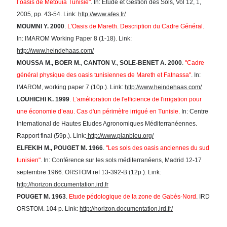
l’oasis de Métouia Tunisie"
. In: Étude et Gestion des Sols, Vol 12, 1,
2005, pp. 43-54. Link:
http://www.afes.fr/
MOUMNI
Y. 2000
.
L'Oasis de Mareth. Description du Cadre Général.
In: IMAROM Working Paper 8 (1-18). Link:
http://www.heindehaas.com/
MOUSSA
M.,
BOER M.
,
CANTON V.
,
SOLE-BENET A. 2000
.
"Cadre
général physique des oasis tunisiennes de Mareth et Fatnassa"
. In:
IMAROM, working paper 7 (10p.). Link:
http://www.heindehaas.com/
LOUHICHI K. 1999
.
L’amélioration de l'efficience de l'irrigation pour
une économie d’eau. Cas d'un périmètre irrigué en Tunisie.
In: Centre
International de Hautes Etudes Agronomiques Méditerranéennes.
Rapport final (59p.). Link:
http://www.planbleu.org/
ELFEKIH M.,
POUGET
M.
1966
.
"Les sols des oasis anciennes du sud
tunisien"
. In: Conférence sur les sols méditerranéens, Madrid 12-17
septembre 1966. ORSTOM ref 13-392-B (12p.). Link:
http://horizon.documentation.ird.fr
POUGET
M. 1963
.
Etude pédologique de la zone de Gabès-Nord
. IRD
ORSTOM. 104 p. Link:
http://horizon.documentation.ird.fr/