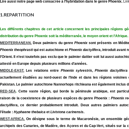
Lire
aussi notre page web consacrée à l’hybridation dans le genre Phoenix.
Lin
1.REPARTITION
Les différents chapitres de cet article concernent les principales régions gé
distribution du genre Phoenix soit la
méditerranée
, le moyen orient et
l’Afrique
.
MEDITERRANEAN.
Deux palmiers du genre
Phoenix
sont présents en Méditer
Phoenix theophrasti
qui est autochtone et
Phoenix dactylifera
, introduit avant
l’Orient. Il n’est toutefois pas exclu que le palmier dattier soit lui aussi autoch
attesté en Europe depuis plusieurs millions d’années.
MIDDLE-EAST.
Les relations entre
Phoenix sylvestris
,
Phoenix dactylifera
actuellement étudiées au nord-ouest de l’Inde et dans les régions voisines d
Pakistan.
Le palmier autochtone Nannorhops ritchieana est également inclus 
RED-SEA
.
Cette vaste région, qui borde la péninsule arabique, est particu
raison de la coexistence de plusieurs espèces du genre Phoenix :
Phoenix re
dactylifera
, ce dernier probablement introduit. Deux autres palmiers auto
l’étude :
Hyphaene thebaica
et
Livistona carinensis
.
WEST-AFRICA.
On désigne sous le terme de Macaronésie, un ensemble géo
archipels des Canaries, de Madère, des Açores et du Cap-Vert, situés sur la cô