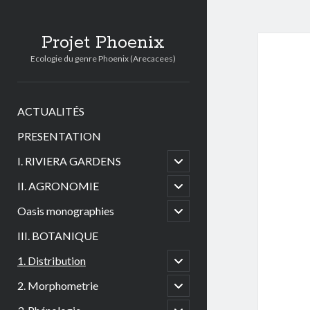
Projet Phoenix
Ecologie du genre Phoenix (Arecacees)
ACTUALITÉS
PRESENTATION
open
I. RIVIERA GARDENS
child
menu
open
II. AGRONOMIE
child
menu
open
Oasis monographies
child
menu
III. BOTANIQUE
open
1. Distribution
child
menu
open
2. Morphometrie
child
menu
open