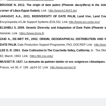
BRUGGE N. 2012. The origin of date palms (
Phoenix dactylifera
) in the Je
corner of Libya-Egypt-Sudan).
Link :
http://www.b14643.de/
JARADAT, A.A., 2011. BIODIVERSITY OF DATE PALM, Land Use, Land Cove
Encyclopedia of Life Support Systems (EOLSS). Link:
http://www.ars.usda.gov/
ELSHIBLI S. 2009. Genetic Diversity and Adaptation of Date Palm (
Phoenix d
Helsinki. Link :
https://www.doria.fi/
ZAID A., DE-WET P.F., 2002. ORIGIN, GEOGRAPHICAL DISTRIBUTION AND
DATE PALM.
Date Production Support Programme, FAO, DOCREP. Link :
http://ww
LEE D. R. 1963. Date Cultivation In The Coachella Valley, California.
In : The Oh
82, March, 1963. Link :
https://kb.osu.edu/
MUSSET R. 1927. Le domaine du palmier-dattier et ses exigences climatiques
France, vol 36, n° 199 , pp24-32. Link :
http://www.persee.fr/