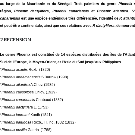
au large de la Mauritanie et du Sénégal. Trois palmiers du genre
Phoenix
s
région,
Phoenix dactylifera
,
Phoenix canariensis
et
Phoenix atlantica
. S
canariensis
est une espèce endémique très différenciée, l’identité de
P. atlanti
et peut-être continentale, ainsi que ses relations avec
P. dactylifera
, demeurent
2.RECENSION
Le genre Phoenix est constitué de 14 espèces distribuées des îles de l’Atlanti
Sud de l’Europe, le Moyen-Orient, et l’Asie du Sud jusqu’aux Philippines.
*
Phoenix
acaulis
Roxb. (1820)
*
Phoenix andamanensis
S.Barrow (1998)
*
Phoenix atlantica
A.Chev. (1935)
*
Phoenix caespitosa
Chiov. (1929)
*
Phoenix canariensis
Chabaud (1882)
*
Phoenix dactylifera
L. (1753)
*
Phoenix loureiroi
Kunth (1841)
*
Phoenix paludosa
Roxb., Fl. Ind. 1832 (1832)
*
Phoenix pusilla
Gaertn. (1788)