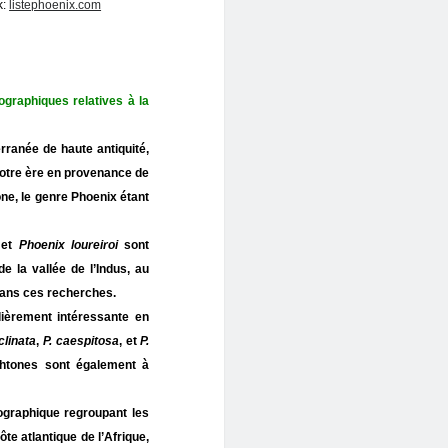
k:
listephoenix.com
ographiques relatives à la
ranée de haute antiquité,
 notre ère en provenance de
tone, le genre Phoenix étant
et
Phoenix loureiroi
sont
e la vallée de l’Indus, au
dans ces recherches.
lièrement intéressante en
clinata
,
P. caespitosa
, et
P.
chtones sont également à
graphique regroupant les
te atlantique de l’Afrique,