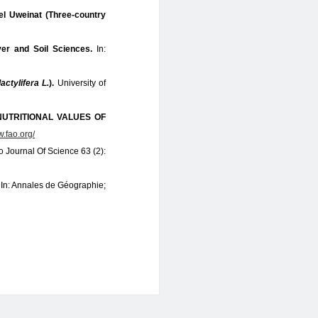
bel Uweinat (Three-country
r and Soil Sciences.
In:
actylifera L.
).
University of
 NUTRITIONAL VALUES OF
w.fao.org/
io Journal Of Science 63 (2):
.
In: Annales de Géographie;