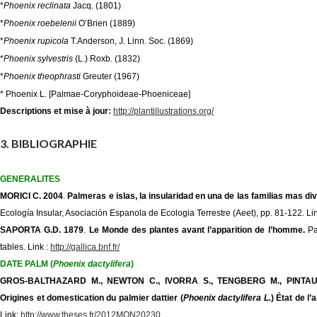
*
Phoenix reclinata
Jacq. (1801)
*
Phoenix roebelenii
O’Brien (1889)
*
Phoenix rupicola
T.Anderson, J. Linn. Soc. (1869)
*
Phoenix sylvestris
(L.) Roxb. (1832)
*
Phoenix theophrasti
Greuter (1967)
* Phoenix L. [Palmae-Coryphoideae-Phoeniceae]
Descriptions et mise à jour
:
http://plantillustrations.org/
3. BIBLIOGRAPHIE
GENERALITES
MORICI C.
2004
.
Palmeras e islas, la insularidad en una de las familias mas di
Ecología Insular, Asociación Espanola de Ecologia Terrestre (Aeet), pp. 81-122. Li
SAPORTA G.D.
1879
.
Le Monde des plantes avant l’apparition de l’homme.
Pa
tables. Link :
http://gallica.bnf.fr/
DATE PALM (
Phoenix dactylifera
)
GROS-BALTHAZARD M., NEWTON C., IVORRA S., TENGBERG M., PINTAU
Origines et domestication du palmier dattier (
Phoenix dactylifera L.
) État de l’
Link:
http://www.theses.fr/2012MON20230