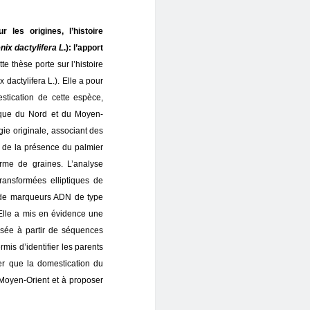
r les origines, l’histoire
nix dactylifera L
.): l’apport
te thèse porte sur l’histoire
dactylifera L.). Elle a pour
stication de cette espèce,
rique du Nord et du Moyen-
gie originale, associant des
 de la présence du palmier
orme de graines. L’analyse
ansformées elliptiques de
e de marqueurs ADN de type
 Elle a mis en évidence une
alisée à partir de séquences
mis d’identifier les parents
er que la domestication du
 Moyen-Orient et à proposer