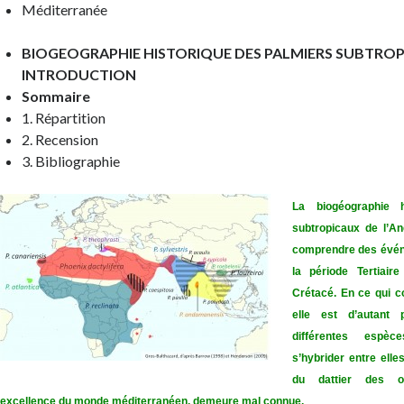
Méditerranée
BIOGEOGRAPHIE HISTORIQUE DES PALMIERS SUBTROP
INTRODUCTION
Sommaire
1. Répartition
2. Recension
3. Bibliographie
La biogéographie h
subtropicaux de l’A
comprendre des évén
la période Tertiai
Crétacé. En ce qui c
elle est d’autant
différentes espè
s’hybrider entre elles
du dattier des oa
excellence du monde méditerranéen, demeure mal connue.