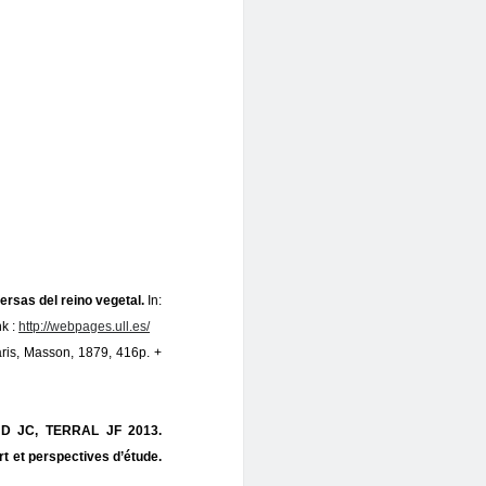
versas del reino vegetal.
In:
nk :
http://webpages.ull.es/
ris, Masson, 1879, 416p. +
D JC, TERRAL JF 2013.
art et perspectives d’étude.