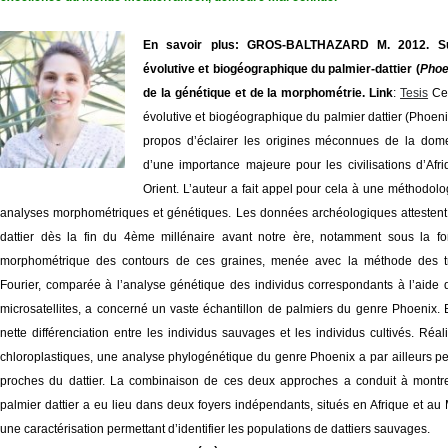
En savoir plus: GROS-BALTHAZARD M.
2012. Su
évolutive et biogéographique du palmier-dattier (
Phoe
de la génétique et de la morphométrie.
Link
:
Tesis
Cet
évolutive et biogéographique du palmier dattier (Phoenix 
propos d’éclairer les origines méconnues de la dome
d’une importance majeure pour les civilisations d’Af
Orient. L’auteur a fait appel pour cela à une méthodolo
analyses morphométriques et génétiques. Les données archéologiques attestent
dattier dès la fin du 4ème millénaire avant notre ère, notamment sous la f
morphométrique des contours de ces graines, menée avec la méthode des tr
Fourier, comparée à l’analyse génétique des individus correspondants à l’aid
microsatellites, a concerné un vaste échantillon de palmiers du genre Phoenix.
nette différenciation entre les individus sauvages et les individus cultivés. Ré
chloroplastiques, une analyse phylogénétique du genre Phoenix a par ailleurs per
proches du dattier. La combinaison de ces deux approches a conduit à montr
palmier dattier a eu lieu dans deux foyers indépendants, situés en Afrique et au
une caractérisation permettant d’identifier les populations de dattiers sauvages.