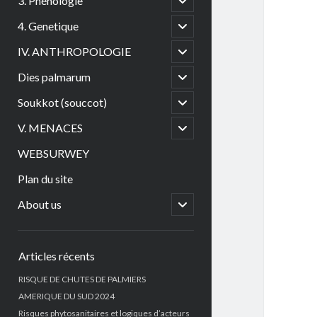
3. Phénologie
child
menu
open
4. Genetique
child
menu
open
IV. ANTHROPOLOGIE
child
menu
open
Dies palmarum
child
menu
open
Soukkot (souccot)
child
menu
open
V. MENACES
child
menu
WEBSURWEY
Plan du site
open
About us
child
menu
Sidebar
Articles récents
RISQUE DE CHUTES DE PALMIERS
AMERIQUE DU SUD 2024
Risques phytosanitaires et logiques d’acteurs