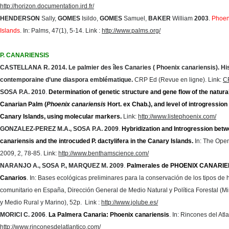
http://horizon.documentation.ird.fr/
HENDERSON
Sally,
GOMES
Isildo,
GOMES
Samuel,
BAKER
William
2003
.
Phoen
Islands
. In: Palms, 47(1), 5-14. Link :
http://www.palms.org/
P. CANARIENSIS
CASTELLANA R. 2014. Le palmier des îles Canaries ( Phoenix canariensis). His
contemporaine d’une diaspora emblématique.
CRP Ed (Revue en ligne). Link:
C
SOSA P.A. 2010
.
Determination of genetic structure and gene flow of the natural
Canarian Palm (
Phoenix canariensis
Hort. ex Chab.), and level of introgression 
Canary Islands, using molecular markers.
Link:
http://www.listephoenix.com/
GONZALEZ-PEREZ
M.A.,
SOSA P.A.
2009
.
Hybridization and Introgression bet
canariensis and the introcuded P. dactylifera in the Canary Islands.
In: The Open
2009, 2, 78-85.
Link:
http://www.benthamscience.com/
NARANJO A., SOSA P., MARQUEZ M. 2009
.
Palmerales de PHOENIX CANARIE
Canarios
. In: Bases ecológicas preliminares para la conservación de los tipos de h
comunitario en España, Dirección General de Medio Natural y Política Forestal (M
y Medio Rural y Marino), 52p. Link :
http://www.jolube.es/
MORICI C.
2006
.
La Palmera Canaria: Phoenix canariensis
. In: Rincones del Atla
http://www.rinconesdelatlantico.com/