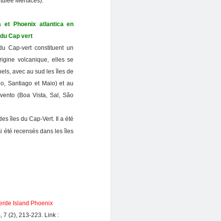
itulée Menaces).
a et Phoenix atlantica en
 du Cap vert
du Cap-vert constituent un
rigine volcanique, elles
se
els, avec au sud les îles de
o, Santiago et Maio) et au
avento (Boa Vista, Sal, São
s îles du Cap-Vert. Il a été
i été recensés dans les îles
Verde Island Phoenix
, 7 (2), 213-223. Link :