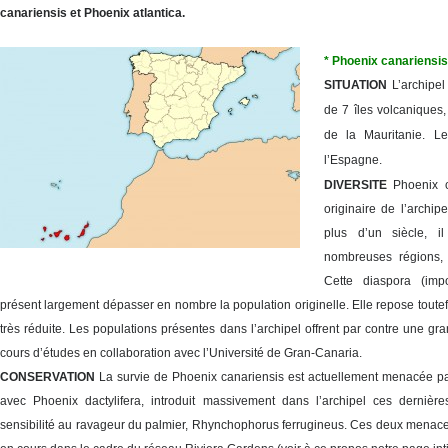
canariensis et Phoenix atlantica.
* Phoenix canariensis
SITUATION
L’archipe
de 7 îles volcaniques,
de la Mauritanie. Leu
l’Espagne.
DIVERSITE
Phoenix c
originaire de l’archi
plus d’un siècle, i
nombreuses régions,
Cette diaspora (impo
présent largement dépasser en nombre la population originelle. Elle repose toute
très réduite. Les populations présentes dans l’archipel offrent par contre une gr
cours d’études en collaboration avec l’Université de Gran-Canaria.
CONSERVATION
La survie de Phoenix canariensis est actuellement menacée par
avec Phoenix dactylifera, introduit massivement dans l’archipel ces derniè
sensibilité au ravageur du palmier, Rhynchophorus ferrugineus. Ces deux menaces