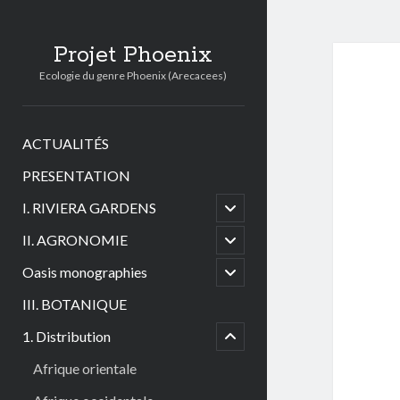
Projet Phoenix
Ecologie du genre Phoenix (Arecacees)
ACTUALITÉS
PRESENTATION
open
I. RIVIERA GARDENS
child
menu
open
II. AGRONOMIE
child
menu
open
Oasis monographies
child
menu
III. BOTANIQUE
menu
child
1. Distribution
open
Afrique orientale