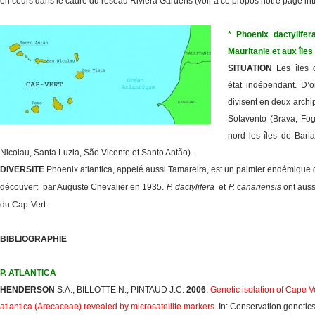
en cours dans le cadre du réseau Riviera Gardens (voir à ce propos notre page int
* Phoenix dactylifer
Mauritanie et aux îles
SITUATION
Les îles 
état indépendant. D’o
divisent en deux archip
Sotavento (Brava, Fog
nord les îles de Barl
Nicolau, Santa Luzia, São Vicente et Santo Antão).
DIVERSITE
Phoenix atlantica, appelé aussi Tamareira, est un palmier endémique de
découvert par Auguste Chevalier en 1935.
P. dactylifera
et
P. canariensis
ont auss
du Cap-Vert.
BIBLIOGRAPHIE
P. ATLANTICA
HENDERSON
S.A., BILLOTTE N., PINTAUD J.C.
2006
.
Genetic isolation of Cape 
atlantica (Arecaceae) revealed by microsatellite markers
. In: Conservation genetics