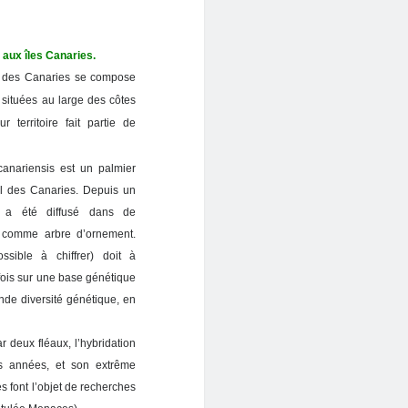
 aux îles Canaries.
l des Canaries se compose
 situées au large des côtes
r territoire fait partie de
anariensis est un palmier
pel des Canaries. Depuis un
l a été diffusé dans de
 comme arbre d’ornement.
ssible à chiffrer) doit à
fois sur une base génétique
ande diversité génétique, en
 deux fléaux, l’hybridation
res années, et son extrême
 font l’objet de recherches