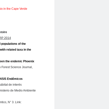
ix in the Cape Verde
toire
RP 2014
 populations of the
with related taxa in the
ween the endemic Phoenix
 Forest Science Journal,
NSIS Endémicos
ábitat de interés
inisterio de Medio Ambiente
ntico, N° 3. Link: