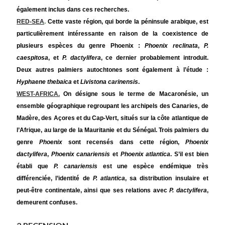
également inclus dans ces recherches.
RED-SEA
.
Cette vaste région, qui borde la péninsule arabique, est
particulièrement intéressante en raison de la coexistence de
plusieurs espèces du genre Phoenix :
Phoenix reclinata
,
P.
caespitosa
, et
P. dactylifera
, ce dernier probablement introduit.
Deux autres palmiers autochtones sont également à l’étude :
Hyphaene thebaica
et
Livistona carinensis
.
WEST-AFRICA.
On désigne sous le terme de Macaronésie, un
ensemble géographique regroupant les archipels des Canaries, de
Madère, des Açores et du Cap-Vert, situés sur la côte atlantique de
l’Afrique, au large de la Mauritanie et du Sénégal. Trois palmiers du
genre
Phoenix
sont recensés dans cette région,
Phoenix
dactylifera
,
Phoenix canariensis
et
Phoenix atlantica
. S’il est bien
établi que
P. canariensis
est une espèce endémique très
différenciée, l’identité de
P. atlantica
, sa distribution insulaire et
peut-être continentale, ainsi que ses relations avec
P. dactylifera
,
demeurent confuses.