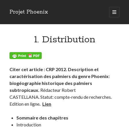
Projet Phoenix
open
primary
Sidebar
menu
Articles récents
1. Distribution
RISQUE DE CHUTES DE PALMIERS
AMERIQUE DU SUD 2024
Risques phytosanitaires et logiques d’acteurs
RENDEZ VOUS AUX JARDINS 2024
ESPECES INVASIVES (MNHN 2023)
Citer cet article : CRP 2012. Description et
LUTTE PAR INJECTION (ARECAP 2023)
caractérisation des palmiers du genre Phoenix:
STERILE INSECT TECHNIQUE (SALVADEGLET 2023)
biogéographie historique des palmiers
BIOCONTROLE (SAUVONS NOS PALMIERS 2023)
subtropicaux.
Rédacteur Robert
CHAMPIGNONS ENTOMOPATHOGENES
CASTELLANA. Statut: compte-rendu de recherches.
ETAT DE LA LUTTE 2022
Edition en ligne
.
Lien
Sommaire des chapitres
Introduction