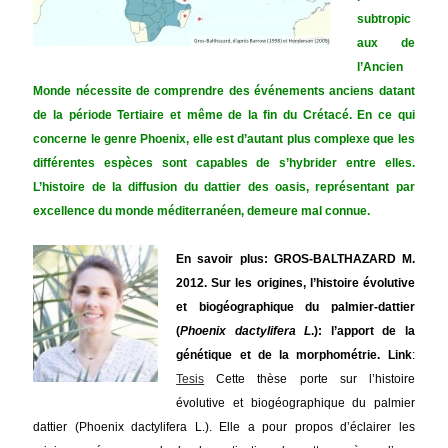
subtropic
aux de
l’Ancien
Monde nécessite de comprendre des événements anciens datant
de la période Tertiaire et même de la fin du Crétacé. En ce qui
concerne le genre Phoenix, elle est d’autant plus complexe que les
différentes espèces sont capables de s’hybrider entre elles.
L’histoire de la diffusion du dattier des oasis, représentant par
excellence du monde méditerranéen, demeure mal connue.
En savoir plus: GROS-BALTHAZARD M.
2012. Sur les origines, l’histoire évolutive
et biogéographique du palmier-dattier
(
Phoenix dactylifera L
.): l’apport de la
génétique et de la morphométrie.
Link
:
Tesis
Cette thèse porte sur l’histoire
évolutive et biogéographique du palmier
dattier (Phoenix dactylifera L.). Elle a pour propos d’éclairer les