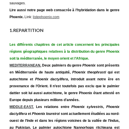
sauvages.
Lire
aussi notre page web consacrée à l’hybridation dans le genre
Phoenix.
Link:
listephoenix.com
1.REPARTITION
Les différents chapitres de cet article concernent les principales
régions géographiques relatives à la distribution du genre Phoenix
soit la
méditerranée
, le moyen orient et
l’Afrique
.
MEDITERRANEAN.
Deux palmiers du genre
Phoenix
sont présents
en Méditerranée de haute antiquité,
Phoenix theophrasti
qui est
autochtone et
Phoenix dactylifera
, introduit avant notre ère en
provenance de l’Orient. Il n’est toutefois pas exclu que le palmier
dattier soit lui aussi autochtone, le genre Phoenix étant attesté en
Europe depuis plusieurs millions d’années.
MIDDLE-EAST.
Les relations entre
Phoenix sylvestris
,
Phoenix
dactylifera
et
Phoenix loureiroi
sont actuellement étudiées au nord-
ouest de l’Inde et dans les régions voisines de la vallée de l’Indus,
au Pakistan.
Le palmier autochtone Nannorhops ritchieana est