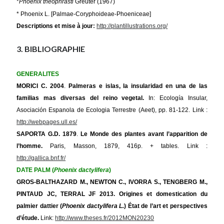
*
Phoenix theophrasti
Greuter (1967)
* Phoenix L. [Palmae-Coryphoideae-Phoeniceae]
Descriptions et mise à jour
:
http://plantillustrations.org/
3. BIBLIOGRAPHIE
GENERALITES
MORICI C.
2004
.
Palmeras e islas, la insularidad en una de las
familias mas diversas del reino vegetal.
In: Ecología Insular,
Asociación Espanola de Ecologia Terrestre (Aeet), pp. 81-122. Link :
http://webpages.ull.es/
SAPORTA G.D.
1879
.
Le Monde des plantes avant l’apparition de
l’homme.
Paris, Masson, 1879, 416p. + tables. Link :
http://gallica.bnf.fr/
DATE PALM (
Phoenix dactylifera
)
GROS-BALTHAZARD M., NEWTON C., IVORRA S., TENGBERG M.,
PINTAUD JC, TERRAL JF 2013. Origines et domestication du
palmier dattier (
Phoenix dactylifera L.
) État de l’art et perspectives
d’étude.
Link:
http://www.theses.fr/2012MON20230