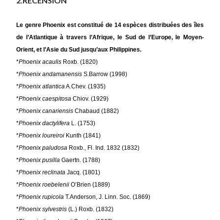
2.RECENSION
Le genre Phoenix est constitué de 14 espèces distribuées des îles
de l’Atlantique à travers l’Afrique, le Sud de l’Europe, le Moyen-
Orient, et l’Asie du Sud jusqu’aux Philippines.
*
Phoenix
acaulis
Roxb. (1820)
*
Phoenix andamanensis
S.Barrow (1998)
*
Phoenix atlantica
A.Chev. (1935)
*
Phoenix caespitosa
Chiov. (1929)
*
Phoenix canariensis
Chabaud (1882)
*
Phoenix dactylifera
L. (1753)
*
Phoenix loureiroi
Kunth (1841)
*
Phoenix paludosa
Roxb., Fl. Ind. 1832 (1832)
*
Phoenix pusilla
Gaertn. (1788)
*
Phoenix reclinata
Jacq. (1801)
*
Phoenix roebelenii
O’Brien (1889)
*
Phoenix rupicola
T.Anderson, J. Linn. Soc. (1869)
*
Phoenix sylvestris
(L.) Roxb. (1832)