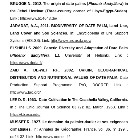
BRUGGE N. 2012. The origin of date palms (
Phoenix dactylifera
) in
the Jebel Uweinat (Three-country corner of Libya-Egypt-Sudan).
Link :
http://www.b14643.de/
JARADAT, A.A., 2011. BIODIVERSITY OF DATE PALM, Land Use,
Land Cover and Soil Sciences.
In: Encyclopedia of Life Support
Systems (EOLSS). Link:
http://www.ars.usda.gov/
ELSHIBLI S. 2009. Genetic Diversity and Adaptation of Date Palm
(
Phoenix dactylifera L.
).
University of Helsinki. Link :
https://www.doria.fi/
ZAID A., DE-WET P.F., 2002. ORIGIN, GEOGRAPHICAL
DISTRIBUTION AND NUTRITIONAL VALUES OF DATE PALM.
Date
Production Support Programme, FAO, DOCREP. Link :
http://www.fao.org/
LEE D. R. 1963. Date Cultivation In The Coachella Valley, California.
In : The Ohio Journal Of Science 63 (2): 82, March, 1963. Link :
https://kb.osu.edu/
MUSSET R. 1927. Le domaine du palmier-dattier et ses exigences
climatiques.
In: Annales de Géographie; France, vol 36, n° 199 ,
pp24-32. Link :
http://www.persee.fr/