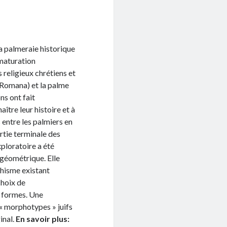
a palmeraie historique
 maturation
s religieux chrétiens et
e Romana) et la palme
ns ont fait
tre leur histoire et à
s entre les palmiers en
artie terminale des
xploratoire a été
géométrique. Elle
phisme existant
choix de
e formes. Une
 « morphotypes » juifs
inal.
En savoir plus: