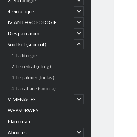
3. Phénologie
child
menu
open
4. Genetique
child
menu
open
IV. ANTHROPOLOGIE
child
menu
open
Dies palmarum
menu
child
child
menu
Soukkot (souccot)
open
1. La liturgie
2. Le cédrat (etrog)
3. Le palmier (loulav)
4. La cabane (soucca)
open
V. MENACES
child
menu
WEBSURWEY
Plan du site
open
About us
child