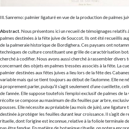
Ill. Sanremo: palmier ligaturé en vue de la production de palmes jui
Abstract
. Nous présentons ici un recueil de témoignages relatifs 
palmes destinées à la fête juive de Souccot. Ils ont été recueillis a
de la palmeraie historique de Bordighera. Ces paysans ont notam
techniques de culture constituant une grille de caractérisation bo
cherché à codifier. Nous avons aussi cherché à rassembler divers
concernant des objets en palmes tressées associés à la fête. La cuei
palmier destinées aux fêtes juives a lieu lors de la fête des Cabanes
variable mais qui se tient toujours au début de l’automne. Elle ne n
à proprement parler, puisqu’il s’agit seulement d’une cueillette, ce
de l’année. Elle suppose toutefois l’emploi exclusif de palmes de la 
récolte se compose au maximum de dix feuilles par arbre, exclusiv
pousses. Elle nécessite au préalable (au mois de juin), une ligature
destinée à protéger les feuilles durant leur croissance. Il s’agit de
rituelle, dont l’origine est inconnue, relative à la foliole terminale d
pas être fendue. En matière de botanique rituelle, on notera encore 