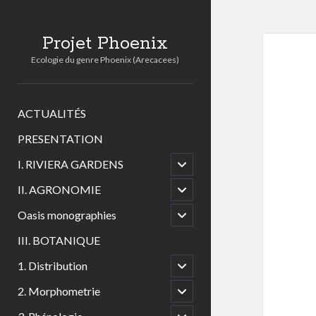
Projet Phoenix
Ecologie du genre Phoenix (Arecacees)
ACTUALITÉS
PRESENTATION
open
I. RIVIERA GARDENS
child
menu
open
II. AGRONOMIE
child
menu
open
Oasis monographies
child
menu
III. BOTANIQUE
open
1. Distribution
child
menu
open
2. Morphometrie
child
menu
open