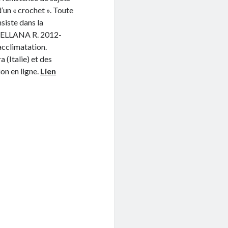
d’un « crochet ». Toute
nsiste dans la
LLANA R. 2012-
’acclimatation.
 (Italie) et des
ion en ligne.
Lien