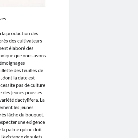
ves.
à la production des
uprès des cultivateurs
ment élaboré des
tanique que nous avons
 témoignages
llette des feuilles de
, dont la date est
écessite pas de culture
lle des jeunes pousses
variété dactylifera. La
ement les jeunes
 très lâche du bouquet,
 respecter une exigence
e la palme qui ne doit
l’existence de sujets