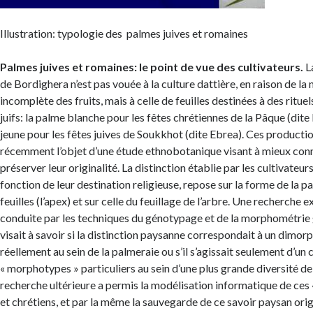
Illustration: typologie des palmes juives et romaines
Palmes juives et romaines: le point de vue des cultivateurs.
L
de Bordighera n’est pas vouée à la culture dattière, en raison de la
incomplète des fruits, mais à celle de feuilles destinées à des rituel
juifs: la palme blanche pour les fêtes chrétiennes de la Pâque (dit
jeune pour les fêtes juives de Soukkhot (dite Ebrea). Ces productio
récemment l’objet d’une étude ethnobotanique visant à mieux connaî
préserver leur originalité. La distinction établie par les cultivateur
fonction de leur destination religieuse, repose sur la forme de la p
feuilles (l’apex) et sur celle du feuillage de l’arbre. Une recherche e
conduite par les techniques du génotypage et de la morphométrie 
visait à savoir si la distinction paysanne correspondait à un dimor
réellement au sein de la palmeraie ou s’il s’agissait seulement d’un 
« morphotypes » particuliers au sein d’une plus grande diversité d
recherche ultérieure a permis la modélisation informatique de ces
et chrétiens, et par la même la sauvegarde de ce savoir paysan orig